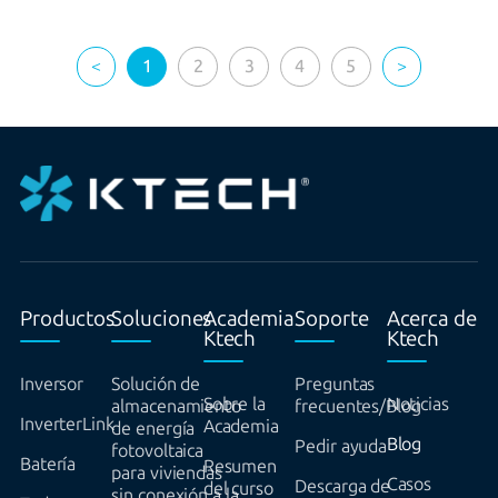
<
1
2
3
4
5
>
Productos
Soluciones
Academia
Soporte
Acerca de
Ktech
Ktech
Inversor
Solución de
Preguntas
Sobre la
Noticias
almacenamiento
frecuentes/Blog
InverterLink
Academia
de energía
Blog
Pedir ayuda
fotovoltaica
Batería
Resumen
para viviendas
Casos
Descarga de
del curso
sin conexión a la