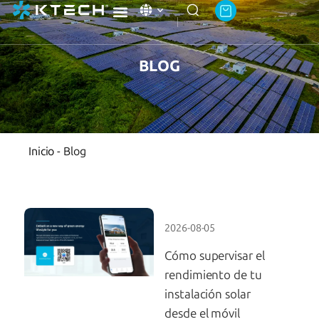
Academia Ktech
Acerca de Ktech Energy
BLOG
Inicio
-
Blog
2026-08-05
Cómo supervisar el
rendimiento de tu
instalación solar
desde el móvil