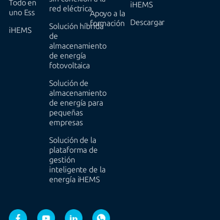
Todo en
iHEMS
red eléctrica
uno Ess
Apoyo a la
Descargar
formación
Solución híbrida
iHEMS
de
almacenamiento
de energía
fotovoltaica
Solución de
almacenamiento
de energía para
pequeñas
empresas
Solución de la
plataforma de
gestión
inteligente de la
energía iHEMS