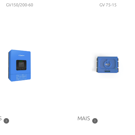
GV150/200-60
GV 75-15
S
MAIS