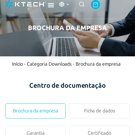
Academia Ktech
Sobre a Ktech Energy
Contate-nos
BROCHURA DA EMPRESA
Início
-
Categoria Downloads
-
Brochura da empresa
Centro de documentação
Brochura da empresa
Ficha de dados
Garantia
Certificado