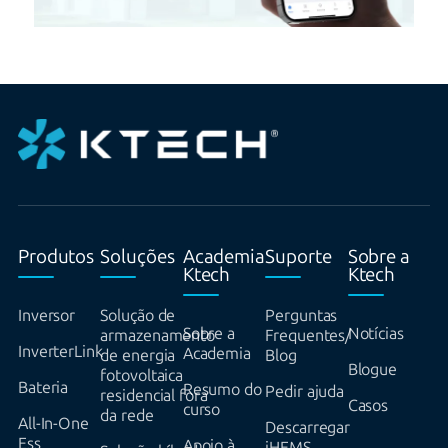
Produtos
Soluções
Academia
Suporte
Sobre a
Ktech
Ktech
Inversor
Solução de
Perguntas
Sobre a
Notícias
armazenamento
Frequentes/
InverterLink
Academia
de energia
Blog
Blogue
fotovoltaica
Bateria
Resumo do
Pedir ajuda
residencial fora
Casos
curso
da rede
All-In-One
Descarregar
Ess
Apoio à
iHEMS