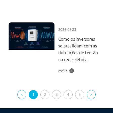
2026-06-23
Como os inversores
solares lidam com as
flutuações de tensão
na rede elétrica
MAIS
<
1
2
3
4
5
>