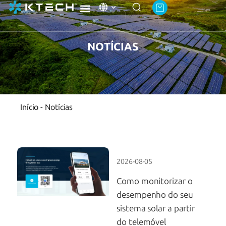
Academia Ktech
Sobre a Ktech Energy
Contate-nos
NOTÍCIAS
Início
-
Notícias
2026-08-05
Como monitorizar o
desempenho do seu
sistema solar a partir
do telemóvel