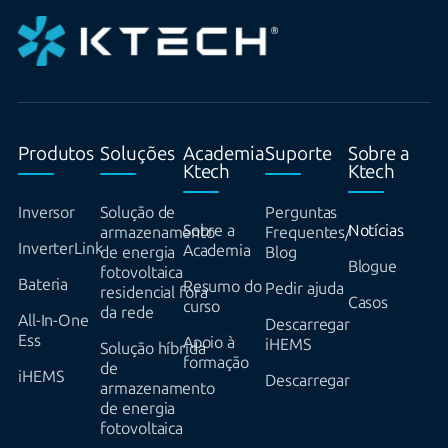
Produtos
Soluções
Academia
Suporte
Sobre a
Ktech
Ktech
Inversor
Solução de
Perguntas
Sobre a
Notícias
armazenamento
Frequentes/
InverterLink
Academia
de energia
Blog
Blogue
fotovoltaica
Bateria
Resumo do
Pedir ajuda
residencial fora
Casos
curso
da rede
All-In-One
Descarregar
Ess
Apoio à
iHEMS
Solução híbrida
formação
de
iHEMS
Descarregar
armazenamento
de energia
fotovoltaica